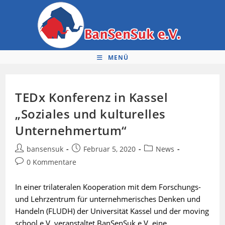
Zum
Inhalt
springen
MENÜ
TEDx Konferenz in Kassel
„Soziales und kulturelles
Unternehmertum“
Beitrags-
Beitrag
Beitrags-
bansensuk
Februar 5, 2020
News
Autor:
veröffentlicht:
Kategorie:
Beitrags-
0 Kommentare
Kommentare:
In einer trilateralen Kooperation mit dem Forschungs-
und Lehrzentrum für unternehmerisches Denken und
Handeln (FLUDH) der Universität Kassel und der moving
school e.V. veranstaltet BanSenSuk e.V. eine