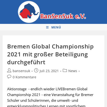
Zum
Inhalt
springen
MENÜ
Bremen Global Championship
2021 mit großer Beteiligung
durchgeführt
Beitrags-
Beitrag
Beitrags-
bansensuk
Juli 23, 2021
News
Autor:
veröffentlicht:
Kategorie:
Beitrags-
0 Kommentare
Kommentare:
Aktionstage - endlich wieder LIVEBremen Global
Championship 2021 - eine Veranstaltung für Bremer
Schüler und Schülerinnen, die umwelt- und
entwicklungspolitisches Lernen mit sportlichem